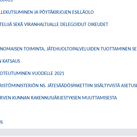
OUMUS
LEKUTSUMINEN JA PÖYTÄKIRJOJEN ESILLÄOLO
TELIJÄ SEKÄ VIRANHALTIJALLE DELEGOIDUT OIKEUDET
NOMAISEN TOIMINTA, JÄTEHUOLTOPALVELUIDEN TUOTTAMINEN SE
 KATSAUS
TOTEUTUMINEN VUODELLE 2021
ISTÖMINISTERIÖN NS. JÄTESÄÄDÖSPAKETTIIN SISÄLTYVISTÄ ASETU
ÄRVEN KUNNAN RAKENNUSJÄRJESTYKSEN MUUTTAMISESTA
US