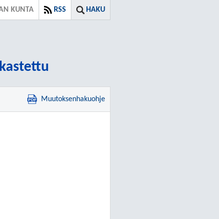
AN KUNTA
RSS
HAKU
rkastettu
Muutoksenhakuohje